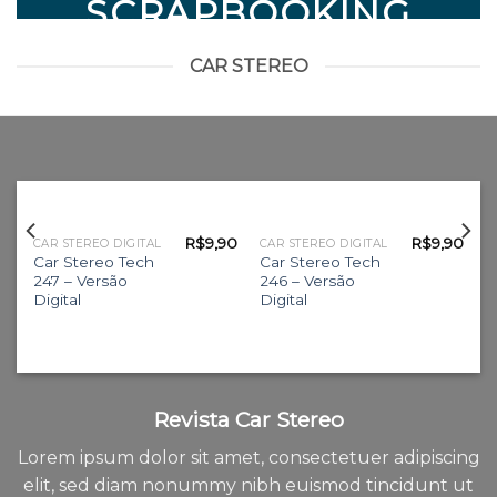
SCRAPBOOKING
CAR STEREO
90
R$
9,90
R$
9,90
CAR STEREO DIGITAL
CAR STEREO DIGITAL
Car Stereo Tech
Car Stereo Tech
247 – Versão
246 – Versão
Digital
Digital
Revista Car Stereo
Lorem ipsum dolor sit amet, consectetuer adipiscing
elit, sed diam nonummy nibh euismod tincidunt ut