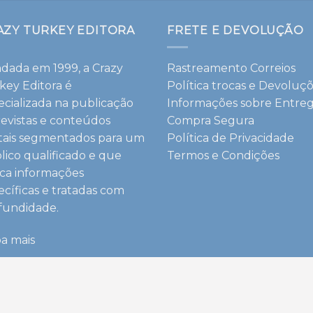
AZY TURKEY EDITORA
FRETE E DEVOLUÇÃO
dada em 1999, a Crazy
Rastreamento Correios
key Editora é
Política trocas e Devoluç
ecializada na publicação
Informações sobre Entre
revistas e conteúdos
Compra Segura
itais segmentados para um
Política de Privacidade
lico qualificado e que
Termos e Condições
ca informações
ecíficas e tratadas com
fundidade.
ba mais