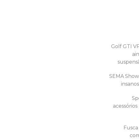
Golf GTI VR
ai
suspensã
SEMA Show 2
insano
Sp
acessórios
Fusca 
com