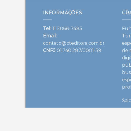
INFORMAÇÕES
CR
Tel:
11 2068-7485
Fun
Email:
Tur
contato@cteditora.com.br
esp
CNPJ
01.740.287/0001-59
de 
dig
púb
bus
esp
pro
Sai
FACEBOOK