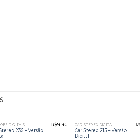
S
R$
9,90
R
ÕES DIGITAIS
CAR STEREO DIGITAL
Stereo 235 – Versão
Car Stereo 215 – Versão
tal
Digital