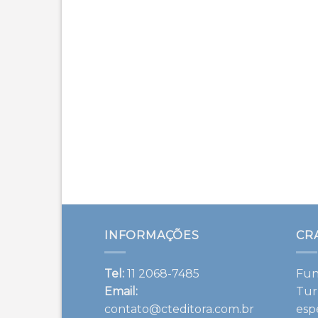
INFORMAÇÕES
CR
Tel:
11 2068-7485
Fun
Email:
Tur
contato@cteditora.com.br
esp