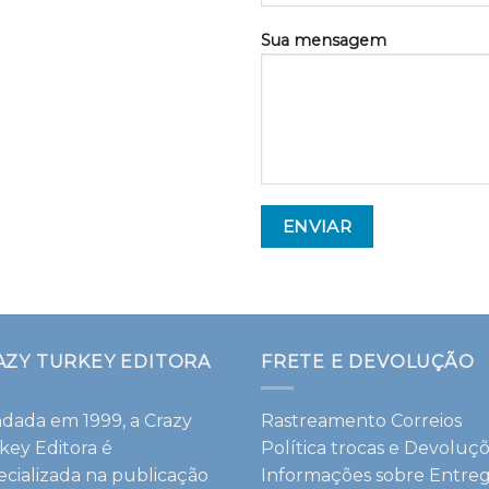
Sua mensagem
AZY TURKEY EDITORA
FRETE E DEVOLUÇÃO
dada em 1999, a Crazy
Rastreamento Correios
key Editora é
Política trocas e Devoluç
ecializada na publicação
Informações sobre Entre