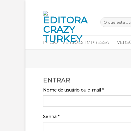
Skip
to
content
INÍCIO
VERSÕES IMPRESSA
VERSÕ
ENTRAR
Nome de usuário ou e-mail
*
Senha
*