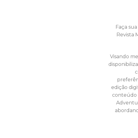
Faça sua
Revista 
Visando mel
disponibili
c
preferên
edição dig
conteúdo 
Adventur
abordand