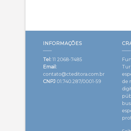
INFORMAÇÕES
CR
Tel:
11 2068-7485
Fun
Email:
Tur
contato@cteditora.com.br
esp
CNPJ
01.740.287/0001-59
de 
dig
púb
bus
esp
pro