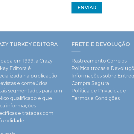
AZY TURKEY EDITORA
FRETE E DEVOLUÇÃO
dada em 1999, a Crazy
Rastreamento Correios
key Editora é
Política trocas e Devoluç
ecializada na publicação
Informações sobre Entre
revistas e conteúdos
Compra Segura
itais segmentados para um
Política de Privacidade
lico qualificado e que
Termos e Condições
ca informações
ecíficas e tratadas com
fundidade.