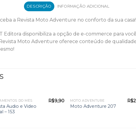
DESCRIÇÃO
INFORMAÇÃO ADICIONAL
ceba a Revista Moto Adventure no conforto da sua casa!
CT Editora disponibiliza a opção de e-commerce para você
A Revista Moto Adventure oferece conteúdo de qualidad
mesmo!
S
R$
9,90
R$
2
AMENTOS DO MÊS
MOTO ADVENTURE
sta Audio e Video
Moto Adventure 207
al – 153