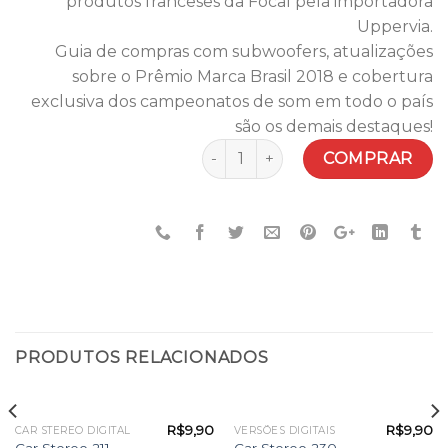
produtos franceses da Focal pela importadora
Uppervia.
Guia de compras com subwoofers, atualizações
sobre o Prêmio Marca Brasil 2018 e cobertura
exclusiva dos campeonatos de som em todo o país
são os demais destaques!
Quantidade
COMPRAR
PRODUTOS RELACIONADOS
R$
9,90
R$
9,90
CAR STEREO DIGITAL
VERSÕES DIGITAIS
Car Stereo 211
Car Stereo 230 –