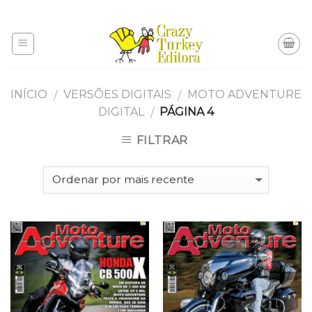
Skip
to
content
INÍCIO
VERSÕES DIGITAIS
MOTO ADVENTURE
/
/
DIGITAL
PÁGINA 4
/
FILTRAR