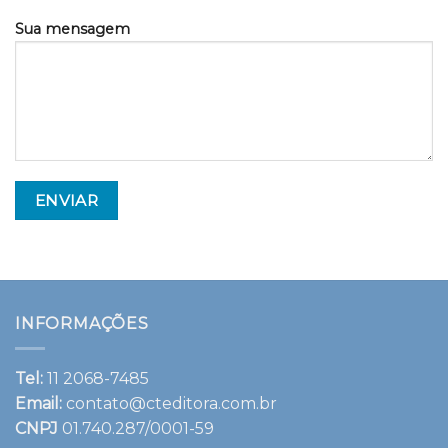
Sua mensagem
INFORMAÇÕES
Tel:
11 2068-7485
Email:
contato@cteditora.com.br
CNPJ
01.740.287/0001-59