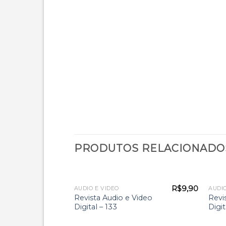
PRODUTOS RELACIONADO
R$
9,90
R$
9,90
AUDIO E VIDEO
AUDIO
Video
Revista Audio e Video
Revi
Digital – 133
Digit