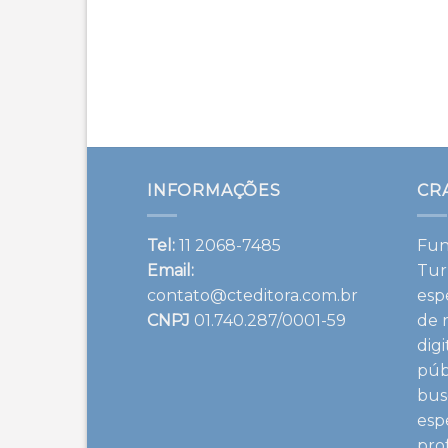
INFORMAÇÕES
CR
Tel:
11 2068-7485
Fun
Email:
Tur
contato@cteditora.com.br
esp
CNPJ
01.740.287/0001-59
de 
dig
púb
bus
esp
pro