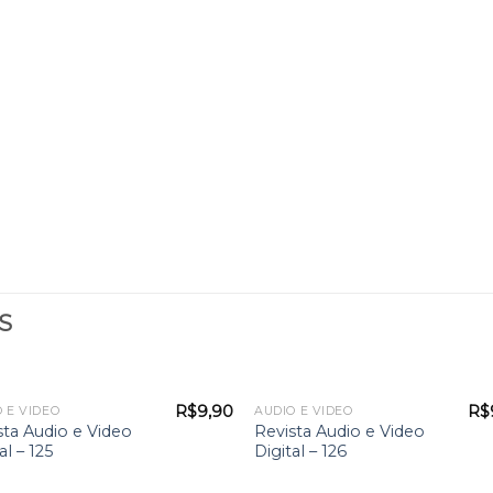
S
R$
9,90
R$
 E VIDEO
AUDIO E VIDEO
sta Audio e Video
Revista Audio e Video
al – 125
Digital – 126