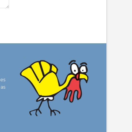
ões
gas