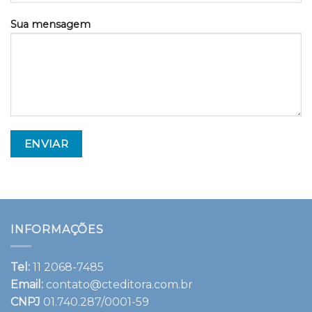
Sua mensagem
INFORMAÇÕES
Tel:
11 2068-7485
Email:
contato@cteditora.com.br
CNPJ
01.740.287/0001-59