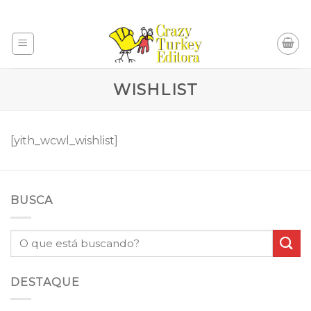
Skip
to
content
WISHLIST
[yith_wcwl_wishlist]
BUSCA
DESTAQUE