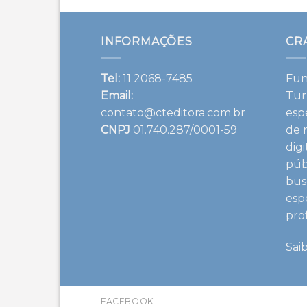
INFORMAÇÕES
CR
Tel:
11 2068-7485
Fun
Email:
Tur
contato@cteditora.com.br
esp
CNPJ
01.740.287/0001-59
de 
dig
púb
bus
esp
pro
Sai
FACEBOOK