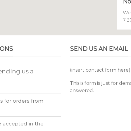
No
We’
7:3
IONS
SEND US AN EMAIL
(insert contact form here)
ending us a
This is form is just for de
answered.
s for orders from
accepted in the