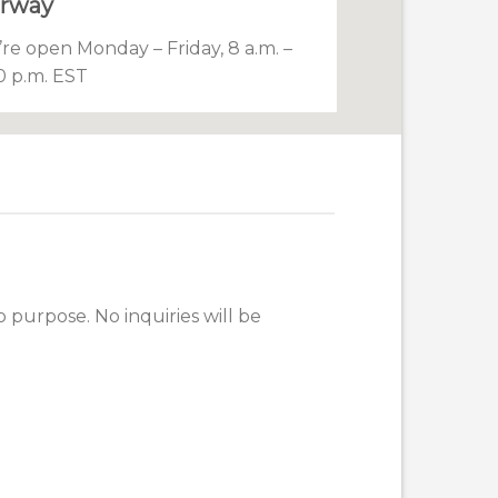
rway
re open Monday – Friday, 8 a.m. –
0 p.m. EST
mo purpose. No inquiries will be