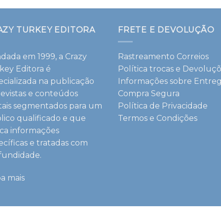
AZY TURKEY EDITORA
FRETE E DEVOLUÇÃO
dada em 1999, a Crazy
Rastreamento Correios
key Editora é
Política trocas e Devoluç
ecializada na publicação
Informações sobre Entre
revistas e conteúdos
Compra Segura
itais segmentados para um
Política de Privacidade
lico qualificado e que
Termos e Condições
ca informações
ecíficas e tratadas com
fundidade.
ba mais