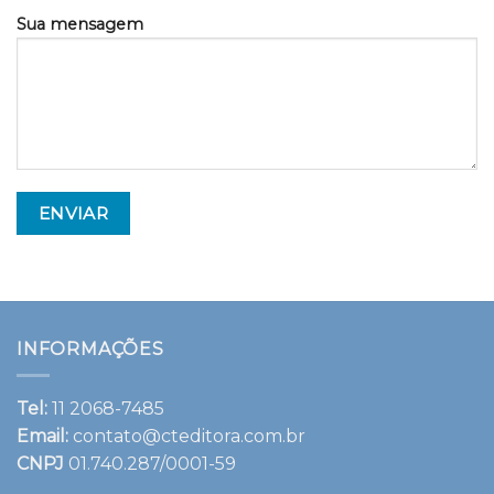
Sua mensagem
INFORMAÇÕES
Tel:
11 2068-7485
Email:
contato@cteditora.com.br
CNPJ
01.740.287/0001-59