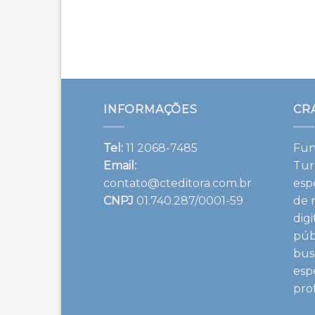
INFORMAÇÕES
CR
Tel:
11 2068-7485
Fun
Email:
Tur
contato@cteditora.com.br
esp
CNPJ
01.740.287/0001-59
de 
dig
púb
bus
esp
pro