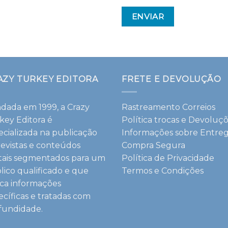
AZY TURKEY EDITORA
FRETE E DEVOLUÇÃO
dada em 1999, a Crazy
Rastreamento Correios
key Editora é
Política trocas e Devoluç
ecializada na publicação
Informações sobre Entre
revistas e conteúdos
Compra Segura
itais segmentados para um
Política de Privacidade
lico qualificado e que
Termos e Condições
ca informações
ecíficas e tratadas com
fundidade.